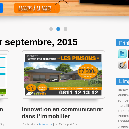
r septembre, 2015
Prin
L’im
Bienve
Printi
sur ce
actual
on
Innovation en communication
bien pl
dans l’immobilier
Print
années
 Sep
Publié dans
Actualités
| Le 22 Sep 2015
propo