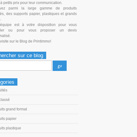
 à petits prix pour leur communication.
uvez parmi la large gamme de produits
és, des supports papier, plastiques et grands
.
équipe est à votre disposition pour vous
iller ou pour vous proposer un devis
nalisé.
isite sur le Blog de Printimmo!
ercher sur ce blog
gories
lités
classé
its grand format
its papier
its plastique