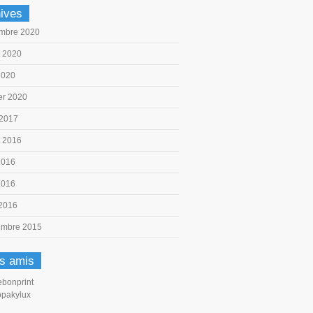
ives
mbre 2020
et 2020
2020
er 2020
 2017
et 2016
2016
2016
 2016
embre 2015
s amis
ebonprint
opakylux