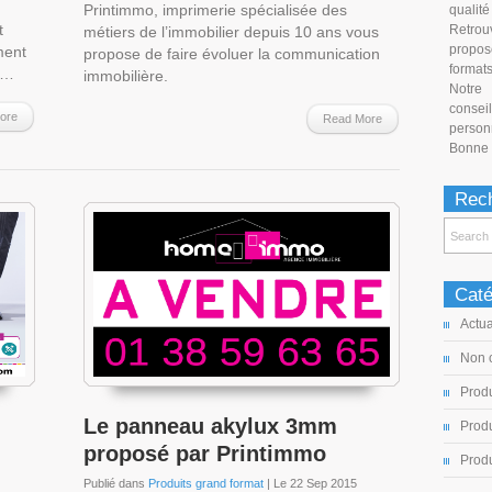
Printimmo, imprimerie spécialisée des
qualité
t
Retro
métiers de l’immobilier depuis 10 ans vous
propos
ment
propose de faire évoluer la communication
formats
t…
immobilière.
Notre 
conse
ore
Read More
person
Bonne v
Rech
Caté
Actua
Non 
Produ
Le panneau akylux 3mm
Produ
proposé par Printimmo
Produ
Publié dans
Produits grand format
| Le 22 Sep 2015