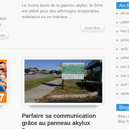
Le moins épais de la gamme akylux, le 3mm
Arch
est utilisé pour des affichages temporaires
déce
extérieurs ou en intérieur…
eaux
juill
ux…
Read More
mai 
ore
janvi
août
juill
juin 
mai 
avril
sept
Blog
Parfaire sa communication
Blog L
Blog T
grâce au panneau akylux