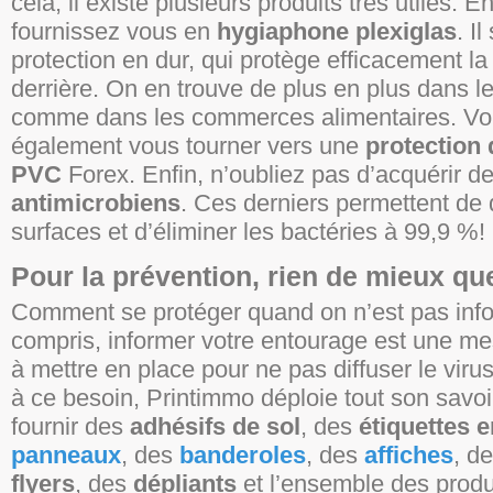
cela, il existe plusieurs produits très utiles. E
fournissez vous en
hygiaphone plexiglas
. Il
protection en dur, qui protège efficacement l
derrière. On en trouve de plus en plus dans l
comme dans les commerces alimentaires. V
également vous tourner vers une
protection
PVC
Forex. Enfin, n’oubliez pas d’acquérir d
antimicrobiens
. Ces derniers permettent de 
surfaces et d’éliminer les bactéries à 99,9 %!
Pour la prévention, rien de mieux que
Comment se protéger quand on n’est pas info
compris, informer votre entourage est une m
à mettre en place pour ne pas diffuser le viru
à ce besoin, Printimmo déploie tout son savoir
fournir des
adhésifs de sol
, des
étiquettes 
panneaux
, des
banderoles
, des
affiches
, d
flyers
, des
dépliants
et l’ensemble des produ