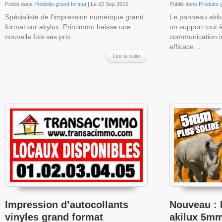
Publié dans
Produits grand format
| Le 22 Sep 2015
Publié dans
Produits 
Spécialiste de l’impression numérique grand
Le panneau akil
format sur akylux, Printimmo baisse une
un support tout 
nouvelle fois ses prix…
communication in
efficace…
Lire la suite
Impression d’autocollants
Nouveau :
vinyles grand format
akilux 5m